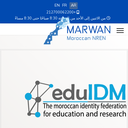
EN
FR
AR
+212700062200
من الاثنين إلى الأحد من الساعة 8:30 صباحًا حتى 8:30 مساءً