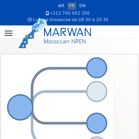
AR
FR
EN
+212 700 062 200
Lundi à Dimanche de 08:30 à 20:30