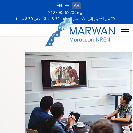
EN
FR
AR
+212700062200
من الاثنين إلى الأحد من الساعة 8:30 صباحًا حتى 8:30 مساءً